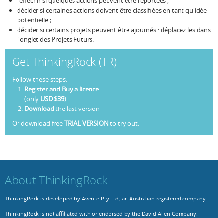
réfléchir si quelques actions peuvent être reportées ;
décider si certaines actions doivent être classifiées en tant qu'idée
potentielle ;
décider si certains projets peuvent être ajournés : déplacez les dans
l'onglet des Projets Futurs.
Get ThinkingRock (TR)
Follow these steps:
Register and Buy a licence
(only
USD $39
)
Download
the last version
Or download free
TRIAL VERSION
to try out.
About ThinkingRock
ThinkingRock is developed by Avente Pty Ltd, an Australian registered company.
ThinkingRock is not affiliated with or endorsed by the David Allen Company.