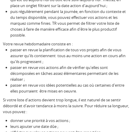
place un onglet filtrant sur la date action d'aujourd'hui ;
Resources
Release Notes
Licensed Software files
puis régulièrement pendant la journée, en fonction du contexte et
du temps disponible, vous pouvez effectuer vos actions et les
Support
Project Templates
marquez comme finies. TR vous permet de filtrer votre liste de
choses à faire de manière efficace afin d'être le plus productif
Sample files
Forum Search
possible.
Votre revue hebdomadaire consiste en :
FAQs
passer en revue la planification de tous vos projets afin de vous
assurer qu'ils contiennent tous au moins une action en cours afin
Forums
qu'ils progressent ;
passer en revue vos actions afin de vérifier qu'elles sont
Contact us
décomposées en tâches assez élémentaires permettant de les
réaliser ;
passer en revue vos idées potentielles au cas où certaines d'entre
elles pourraient être mises en oeuvre.
Si votre liste d'actions devient trop longue, il est naturel de se sentir
débordé et d'avoir tendance à moins la suivre. Pour réduire sa longueur,
vous pouvez :
donner une priorité à vos actions ;
leurs ajouter une date dûe ;