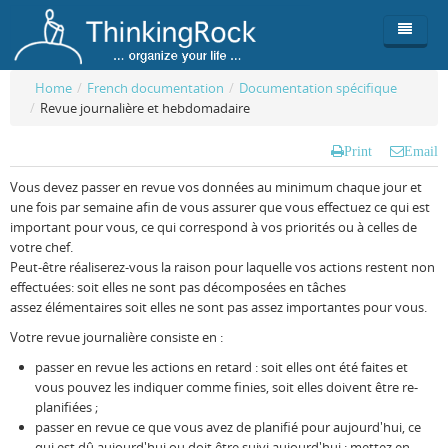
Home
/
French documentation
/
Documentation spécifique
/
Revue journalière et hebdomadaire
Product
Print
Email
Team
Overview
Vous devez passer en revue vos données au minimum chaque jour et
Buy
ThinkingRock vs competitors
Functionality
une fois par semaine afin de vous assurer que vous effectuez ce qui est
important pour vous, ce qui correspond à vos priorités ou à celles de
Login
ThinkingClock
Screenshots
Pricing
votre chef.
Peut-être réaliserez-vous la raison pour laquelle vos actions restent non
Productivity
Requirements
Purchase
effectuées: soit elles ne sont pas décomposées en tâches
assez élémentaires soit elles ne sont pas assez importantes pour vous.
Docs & Support
Compare free/paid
Workflow
Votre revue journalière consiste en :
Download
Purchase License
Be Productive
ThinkingRock in 3 steps
passer en revue les actions en retard : soit elles ont été faites et
vous pouvez les indiquer comme finies, soit elles doivent être re-
Beat Procrastination
User Manuals
Trial
planifiées ;
passer en revue ce que vous avez de planifié pour aujourd'hui, ce
Set Up Goals
Documentation
About Licensed version
qui est dû aujourd'hui ou doit être suivi aujourd'hui : mettez en