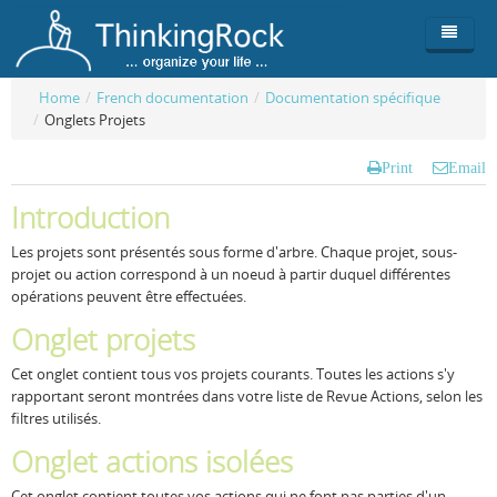
Home
/
French documentation
/
Documentation spécifique
/
Onglets Projets
Product
Print
Email
Team
Overview
Introduction
Buy
ThinkingRock vs competitors
Functionality
Les projets sont présentés sous forme d'arbre. Chaque projet, sous-
Login
ThinkingClock
Screenshots
Pricing
projet ou action correspond à un noeud à partir duquel différentes
opérations peuvent être effectuées.
Productivity
Requirements
Purchase
Onglet projets
Docs & Support
Compare free/paid
Workflow
Cet onglet contient tous vos projets courants. Toutes les actions s'y
rapportant seront montrées dans votre liste de Revue Actions, selon les
Download
Purchase License
Be Productive
ThinkingRock in 3 steps
filtres utilisés.
Beat Procrastination
User Manuals
Trial
Onglet actions isolées
Set Up Goals
Documentation
About Licensed version
Cet onglet contient toutes vos actions qui ne font pas parties d'un