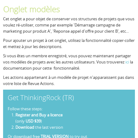
Onglet modèles
Cet onglet a pour objet de conserver vos structures de projets que vous
voulez ré-utiliser, comme par exemple 'Démarrage campagne de
marketing pour produit A', 'Reponse appel d'offre pour client B', etc...
Pour ajouter un projet à cet onglet, utilisez la fonctionnalité copier-coller
et mettez à jour les descriptions.
Si vous êtes un membre enregistré, vous pouvez maintenant partager
vos modèles de projets avec les autres utilisateurs. Vous trouverez
ici
la
documentation pour cette fonctionnalité.
Les actions appartenant à un modèle de projet n'apparaissent pas dans
votre liste de Revue Actions.
Get ThinkingRock (TR)
Follow these steps:
Register and Buy a licence
(only
USD $39
)
Download
the last version
Or download free
TRIAL VERSION
to try out.