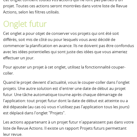
projet. Toutes ces actions seront montrées dans votre liste de Revue
Resources
Release Notes
Licensed Software files
Actions, selon les filtres utilisés.
Onglet futur
Support
Project Templates
Cet onglet a pour objet de conserver vos projets qui ont été soit
Sample files
Forum Search
différés, soit mis de côté ou pour lesquels vous avez décidé de
commencer la planification en avance. Ils ne doivent pas être confondus
FAQs
avec les idées potentielles qui sont juste des idées que vous aimeriez
effectuer un jour.
Forums
Pour ajouter un projet à cet onglet, utilisez la fonctionnalité couper-
Contact us
coller.
Quand le projet devient d'actualité, vous le couper-coller dans l'onglet
projets. Une autre solution est d'entrer une date de début au projet
futur. Une tâche automatique tourne après chaque démarrage de
l'application: tout projet futur dont la date de début est atteinte ou a
été dépassée (au cas où vous n'utilisez pas l'application tous les jours)
est déplacé dans l'onglet "Projets".
Les actions appartenant à un projet futur n'apparaissent pas dans votre
liste de Revue Actions. Il existe un rapport Projets futurs permettant
leur revue.